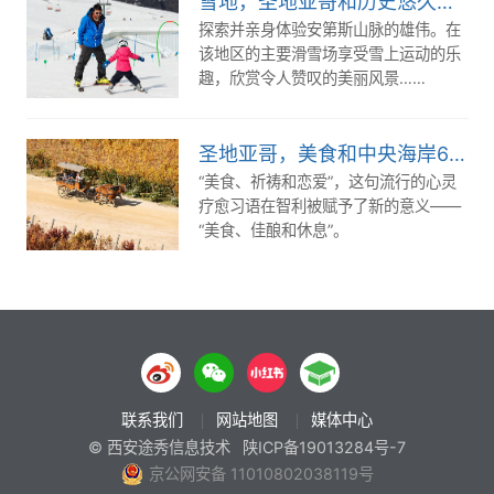
雪地，圣地亚哥和历史悠久的瓦尔帕莱索3日游
探索并亲身体验安第斯山脉的雄伟。在
该地区的主要滑雪场享受雪上运动的乐
趣，欣赏令人赞叹的美丽风景……
圣地亚哥，美食和中央海岸6日游
“美食、祈祷和恋爱”，这句流行的心灵
疗愈习语在智利被赋予了新的意义——
“美食、佳酿和休息”。
联系我们
网站地图
媒体中心
© 西安途秀信息技术
陕ICP备19013284号-7
京公网安备 11010802038119号