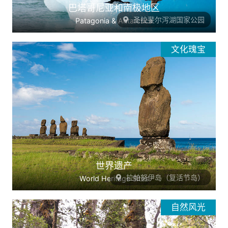
巴塔哥尼亚和南极地区
圣拉斐尔泻湖国家公园
Patagonia & Antarctica
文化瑰宝
世界遗产
拉帕努伊岛（复活节岛）
World Heritage Sites
自然风光