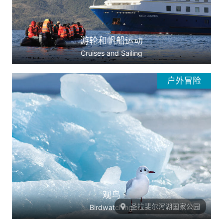
游轮和帆船运动
Cruises and Sailing
户外冒险
观鸟
圣拉斐尔泻湖国家公园
Birdwatching