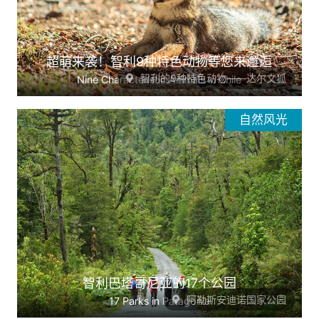
超萌来袭！智利9种特色动物等您来邂逅
智利的9种特色动物——达尔文狐
Nine Characteristic Animals in Chile
自然风光
智利巴塔哥尼亚的17个公园
阿勒斯安迪诺国家公园
17 Parks in Patagonia