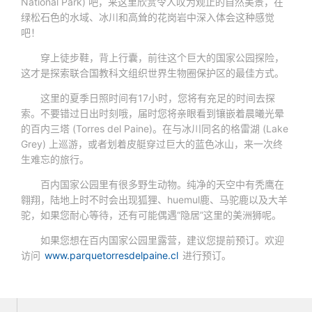
National Park) 吧，来这里欣赏令人叹为观止的自然美景，在
绿松石色的水域、冰川和高耸的花岗岩中深入体会这种感觉
吧！
穿上徒步鞋，背上行囊，前往这个巨大的国家公园探险，
这才是探索联合国教科文组织世界生物圈保护区的最佳方式。
这里的夏季日照时间有17小时，您将有充足的时间去探
索。不要错过日出时刻哦，届时您将亲眼看到镶嵌着晨曦光晕
的百内三塔 (Torres del Paine)。在与冰川同名的格雷湖 (Lake
Grey) 上巡游，或者划着皮艇穿过巨大的蓝色冰山，来一次终
生难忘的旅行。
百内国家公园里有很多野生动物。纯净的天空中有秃鹰在
翱翔，陆地上时不时会出现狐狸、huemul鹿、马驼鹿以及大羊
驼，如果您耐心等待，还有可能偶遇“隐居”这里的美洲狮呢。
如果您想在百内国家公园里露营，建议您提前预订。欢迎
访问
www.parquetorresdelpaine.cl
进行预订。