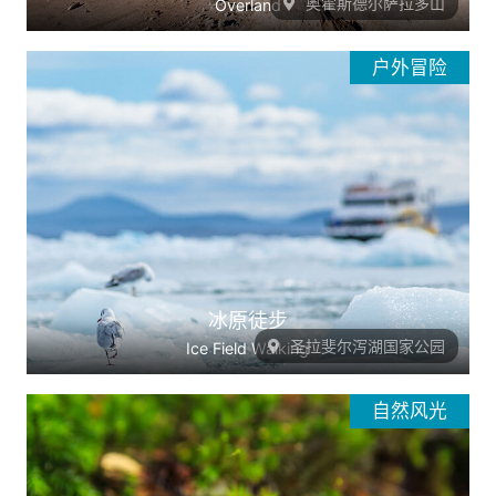
奥霍斯德尔萨拉多山
Overland
户外冒险
冰原徒步
圣拉斐尔泻湖国家公园
Ice Field Walking
自然风光