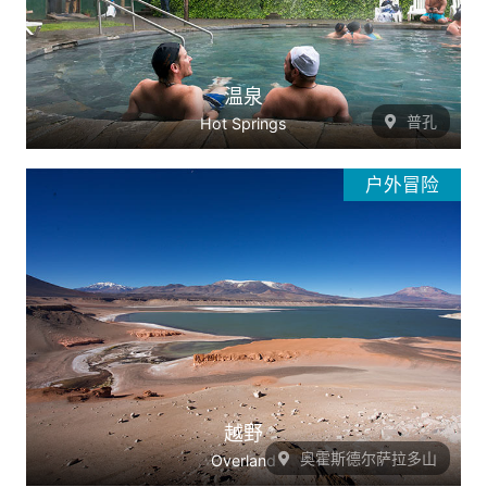
温泉
普孔
Hot Springs
户外冒险
越野
奥霍斯德尔萨拉多山
Overland