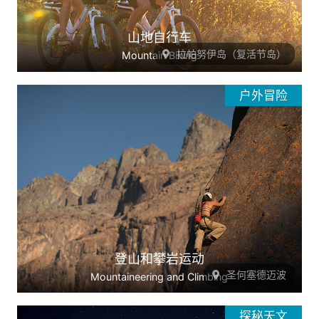
山地自行车
拉帕努伊岛（复活节岛）
Mountain Biking
户外冒险
登山和攀岩运动
圣何塞德迈波
Mountaineering and Climbing
探秘天文