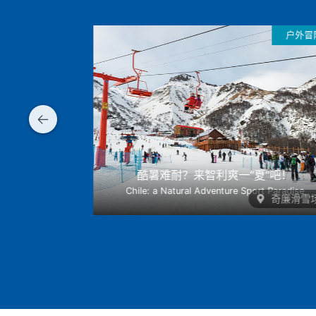
户外冒险
户外冒
夏”吧！
与安第斯山共谱“冬日狂欢曲”！
rt Paradise
Enjoy Winter with the Andes
奇廉滑雪场
内瓦多滑雪