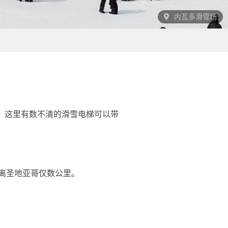
内瓦多滑雪场
智利之最，这里有数不清的滑雪电梯可以带
离圣地亚哥仅数公里。