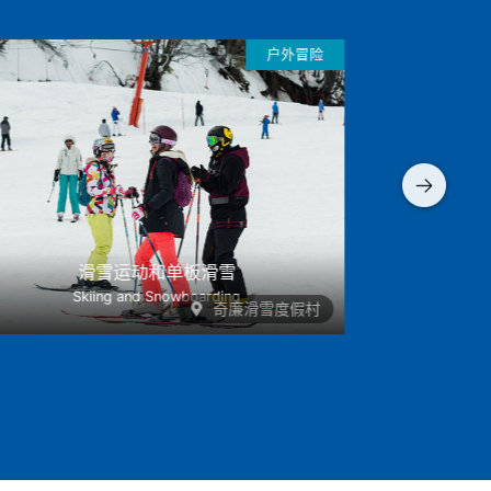
户外冒险
独家，魔术和冒险：智利的豪华旅游
酷暑难
Luxury Tourism in Chile
Chile: a N