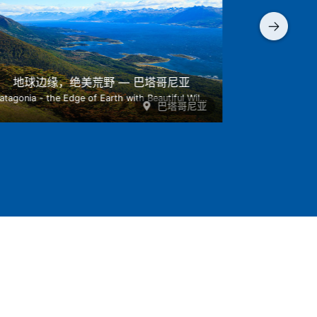
地球边缘，绝美荒野 — 巴塔哥尼亚
一份户外冒
Patagonia - the Edge of Earth with Beautiful Wilderness
巴塔哥尼亚