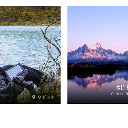
步
塞拉
Serrano R
O 线徒步