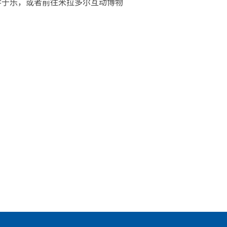
塑，寓学于乐，或者前往米拉多尔互动博物