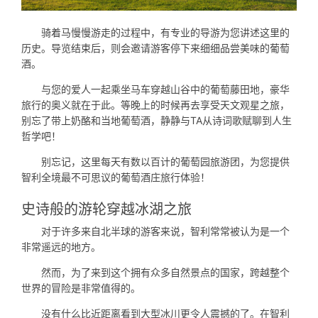
骑着马慢慢游走的过程中，有专业的导游为您讲述这里的
历史。导览结束后，则会邀请游客停下来细细品尝美味的葡萄
酒。
与您的爱人一起乘坐马车穿越山谷中的葡萄藤田地，豪华
旅行的奥义就在于此。等晚上的时候再去享受天文观星之旅，
别忘了带上奶酪和当地葡萄酒，静静与TA从诗词歌赋聊到人生
哲学吧！
别忘记，这里每天有数以百计的葡萄园旅游团，为您提供
智利全境最不可思议的葡萄酒庄旅行体验！
史诗般的游轮穿越冰湖之旅
对于许多来自北半球的游客来说，智利常常被认为是一个
非常遥远的地方。
然而，为了来到这个拥有众多自然景点的国家，跨越整个
世界的冒险是非常值得的。
没有什么比近距离看到大型冰川更令人震撼的了。在智利