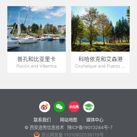
普孔和比亚里卡
科哈依克和艾森港
Pucón and Villarrica
Coyhaique and Puerto Aysen
联系我们
网站地图
媒体中心
© 西安途秀信息技术
陕ICP备19013284号-7
京公网安备 11010802038119号