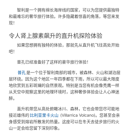
智利是一个拥有绵长海岸线的国家，可以为您提供最独特
和最难忘的奢华旅行体验。许多隐藏着惊喜的角落，等您来发
现！
令人肾上腺素飙升的直升机探险体验
如果您想拥有独特的体验，那就先从直升机飞往高处开始
吧！
普孔已经准备好了这样的豪华旅行体验！
普孔
是一个位于智利南部的城市，被森林、火山和湖泊层
层环绕。因为这个地区一年四季都在下雨，所以可以最大限度
地欣赏到五彩斑斓的自然景观。特别是当您有机会像秃鹰一样
从天空中观察这里的地理环境时，这种奢侈体验会让人心神迷
醉。
直升机带您从高处俯瞰冰川、森林，它也会带您尽可能地
接近雄伟的
比利亚里卡火山
(Villarrica Volcano)。您甚至会亲
身感受到熔岩所散发的热量。这座可以在冬天去徒步旅行的火
山一定会给您留下深刻印象。